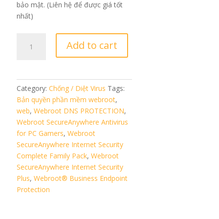
bảo mật. (Liên hệ để được giá tốt
nhất)
Webroot
Add to cart
DNS
PROTECTION
quantity
Category:
Chống / Diệt Virus
Tags:
Bản quyền phần mềm webroot
,
web
,
Webroot DNS PROTECTION
,
Webroot SecureAnywhere Antivirus
for PC Gamers
,
Webroot
SecureAnywhere Internet Security
Complete Family Pack
,
Webroot
SecureAnywhere Internet Security
Plus
,
Webroot® Business Endpoint
Protection