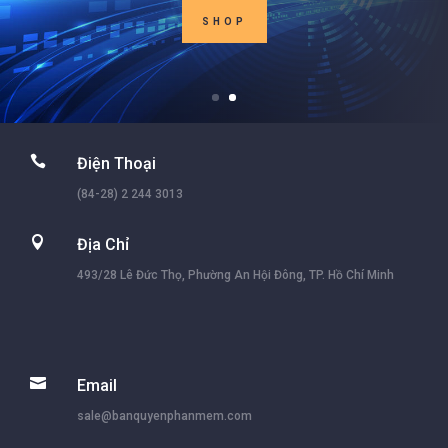
SHOP

Điện Thoại
(84-28) 2 244 3013

Địa Chỉ
493/28 Lê Đức Thọ, Phường An Hội Đông, TP. Hồ Chí Minh

Email
sale@banquyenphanmem.com