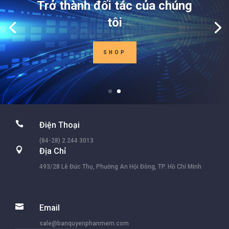
Trở thành đối tác của chúng
tôi
SHOP

Điện Thoại
(84-28) 2 244 3013

Địa Chỉ
493/28 Lê Đức Thọ, Phường An Hội Đông, TP. Hồ Chí Minh

Email
sale@banquyenphanmem.com