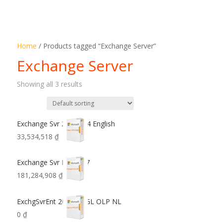
Home
/ Products tagged “Exchange Server”
Exchange Server
Showing all 3 results
Exchange Svr 2007 x64 English
33,534,518
₫
Exchange Svr Ent 2007
181,284,908
₫
ExchgSvrEnt 2019 SNGL OLP NL
0
₫