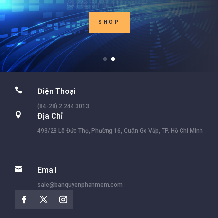
SHOP

Điện Thoại
(84-28) 2 244 3013

Địa Chỉ
493/28 Lê Đức Thọ, Phường 16, Quận Gò Vấp, TP. Hồ Chí Minh

Email
sale@banquyenphanmem.com