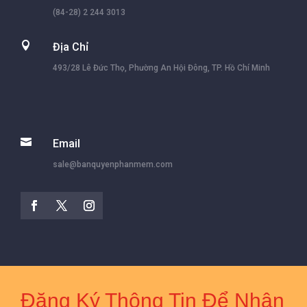
(84-28) 2 244 3013

Địa Chỉ
493/28 Lê Đức Thọ, Phường An Hội Đông, TP. Hồ Chí Minh

Email
sale@banquyenphanmem.com
Đăng Ký Thông Tin Để Nhận