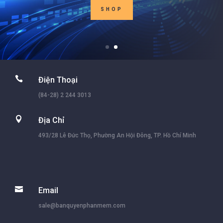
SHOP

Điện Thoại
(84-28) 2 244 3013

Địa Chỉ
493/28 Lê Đức Thọ, Phường An Hội Đông, TP. Hồ Chí Minh

Email
sale@banquyenphanmem.com