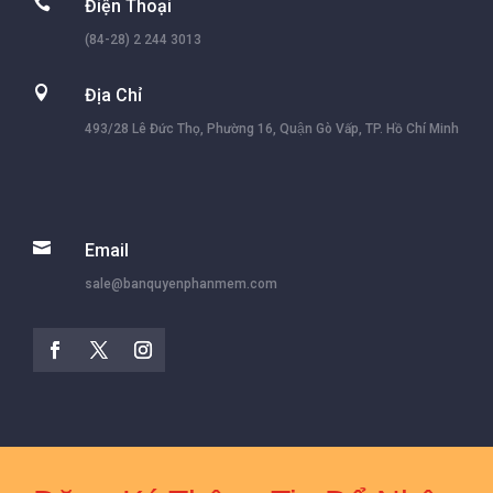

Điện Thoại
(84-28) 2 244 3013

Địa Chỉ
493/28 Lê Đức Thọ, Phường 16, Quận Gò Vấp, TP. Hồ Chí Minh

Email
sale@banquyenphanmem.com