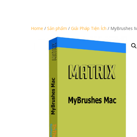
Home
/
Sản phẩm
/
Giải Pháp Tiện Ích
/ MyBrushes 