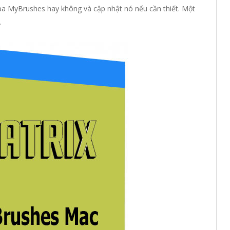
ủa MyBrushes hay không và cập nhật nó nếu cần thiết. Một
.