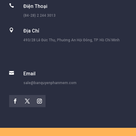

Điện Thoại
(84-28) 2 244 3013

Địa Chỉ
493/28 Lê Đức Thọ, Phường An Hội Đông, TP. Hồ Chí Minh

Email
sale@banquyenphanmem.com