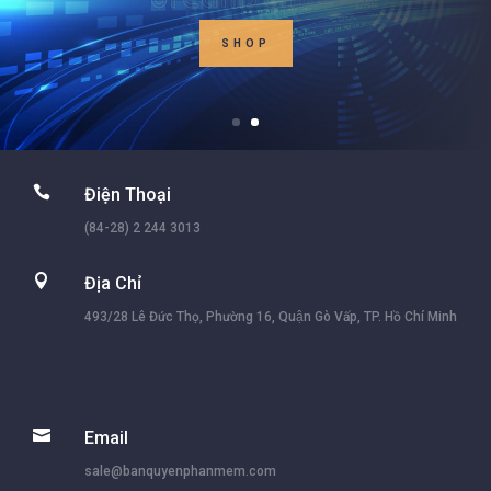
SHOP

Điện Thoại
(84-28) 2 244 3013

Địa Chỉ
493/28 Lê Đức Thọ, Phường 16, Quận Gò Vấp, TP. Hồ Chí Minh

Email
sale@banquyenphanmem.com