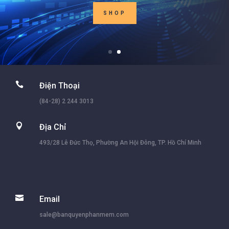
SHOP

Điện Thoại
(84-28) 2 244 3013

Địa Chỉ
493/28 Lê Đức Thọ, Phường An Hội Đông, TP. Hồ Chí Minh

Email
sale@banquyenphanmem.com