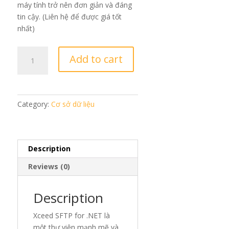
máy tính trở nên đơn giản và đáng
tin cậy. (Liên hệ để được giá tốt
nhất)
Xceed
Add to cart
SFTP
for
.NET
quantity
Category:
Cơ sở dữ liệu
Description
Reviews (0)
Description
Xceed SFTP for .NET là
một thư viện mạnh mẽ và