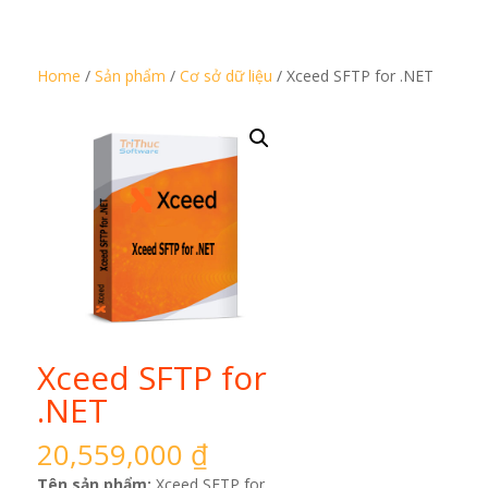
Home
/
Sản phẩm
/
Cơ sở dữ liệu
/ Xceed SFTP for .NET
Xceed SFTP for
.NET
20,559,000
₫
Tên sản phẩm:
Xceed SFTP for