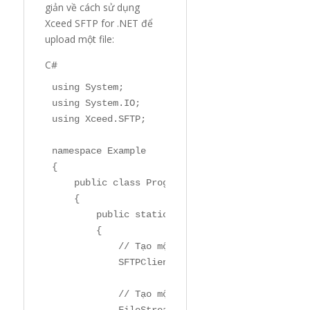
giản về cách sử dụng
Xceed SFTP for .NET để
upload một file:
C#
using
using
using
 Xceed.SFTP;

namespace
Example
{

public
class
Program
    {

public
static
void
Main
(
string
[] args
)
        {

// Tạo một đối tượng SFTPClient
            SFTPClient client = 
new
 SFTPClient
// Tạo một đối tượng FileStream để