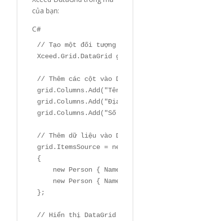
của bạn:
C#
// Tạo một đối tượng DataGrid
Xceed.Grid.DataGrid grid = 
new
 Xceed.Grid.DataG
// Thêm các cột vào DataGrid
grid.Columns.Add(
"Tên"
, 
"Name"
);

grid.Columns.Add(
"Địa chỉ"
, 
"Address"
);

grid.Columns.Add(
"Số điện thoại"
, 
"Phone"
);

// Thêm dữ liệu vào DataGrid
grid.ItemsSource = 
new
 List<Person>

{

new
 Person { Name = 
"John Doe"
, Address = 
new
 Person { Name = 
"Jane Doe"
, Address = 
};

// Hiển thị DataGrid trong giao diện người dùn