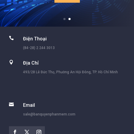

Điện Thoại
(84-28) 2 244 3013

Địa Chỉ
493/28 Lê Đức Thọ, Phường An Hội Đông, TP. Hồ Chí Minh

Email
sale@banquyenphanmem.com