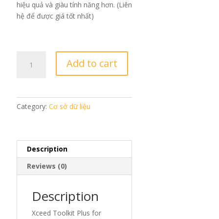
hiệu quả và giàu tính năng hơn. (Liên
hệ để được giá tốt nhất)
Xceed
Add to cart
Toolkit
Plus
for
WPF
Category:
Cơ sở dữ liệu
quantity
Description
Reviews (0)
Description
Xceed Toolkit Plus for