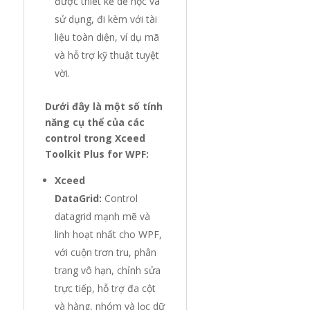
được thiết kế dễ học và
sử dụng, đi kèm với tài
liệu toàn diện, ví dụ mã
và hỗ trợ kỹ thuật tuyệt
vời.
Dưới đây là một số tính
năng cụ thể của các
control trong Xceed
Toolkit Plus for WPF:
Xceed
DataGrid:
Control
datagrid mạnh mẽ và
linh hoạt nhất cho WPF,
với cuộn trơn tru, phân
trang vô hạn, chỉnh sửa
trực tiếp, hỗ trợ đa cột
và hàng, nhóm và lọc dữ