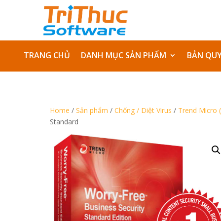
TRANG CHỦ
DANH MỤC SẢN PHẨM
BẢN QU
Home
/
Sản phẩm
/
Chống / Diệt Virus
/
Trend Micro (
Standard