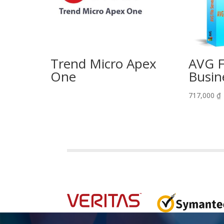
Trend Micro Apex
AVG F
One
Busin
717,000
₫