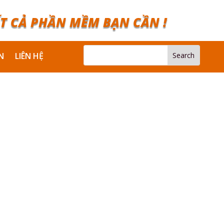
T CẢ PHẦN MỀM BẠN CẦN !
N
LIÊN HỆ