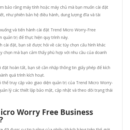
 đảm bảo rằng máy tính hoặc máy chủ mà bạn muốn cài đặt
t, như phiên bản hệ điều hành, dung lượng đĩa và tài
i xuống và tiến hành cài đặt Trend Micro Worry-Free
 quản trị để thực hiện quy trình này.
nh cài đặt, bạn sẽ được hỏi về các tùy chọn cấu hình khác
tùy chọn mà bạn cảm thấy phù hợp với nhu cầu của doanh
ài đặt hoàn tất, bạn sẽ cần nhập thông tin giấy phép để kích
nh quá trình kích hoạt.
có thể truy cập vào giao diện quản trị của Trend Micro Worry-
uản lý các thiết lập bảo mật, cập nhật và theo dõi trạng thái
cro Worry Free Business
?
re đã được sự tin tưởng của nhiều khách hàng trên thế giới