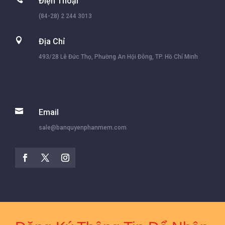
Điện Thoại
(84-28) 2 244 3013

Địa Chỉ
493/28 Lê Đức Thọ, Phường An Hội Đông, TP. Hồ Chí Minh

Email
sale@banquyenphanmem.com