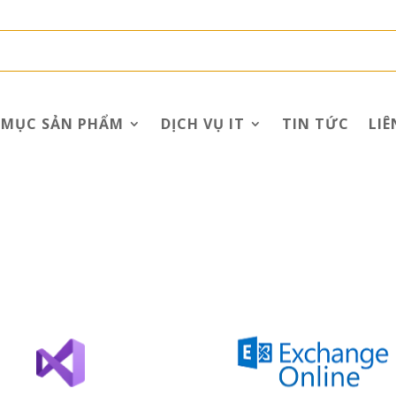
 MỤC SẢN PHẨM
DỊCH VỤ IT
TIN TỨC
LIÊ