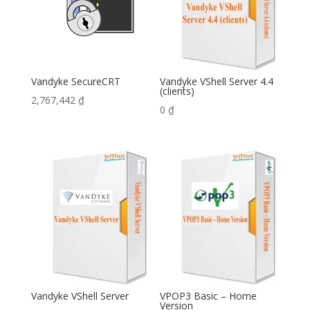
Vandyke SecureCRT
Vandyke VShell Server 4.4
(clients)
2,767,442
₫
0
₫
Vandyke VShell Server
VPOP3 Basic – Home
Version