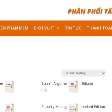
PHÂN PHỐI TẤ
YỀN PHẦN MỀM
DỊCH VỤ IT
TIN TỨC
THANH TOÁ
erprise
Screen Anytime – Server Edition
0
₫
Security Manager Plus Standard Edition