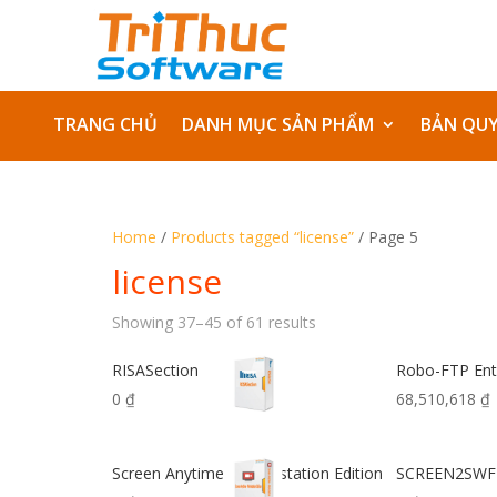
TRANG CHỦ
DANH MỤC SẢN PHẨM
BẢN QU
Home
/
Products tagged “license”
/ Page 5
license
Showing 37–45 of 61 results
RISASection
Robo-FTP Ent
0
₫
68,510,618
₫
Screen Anytime – Workstation Edition
SCREEN2SWF