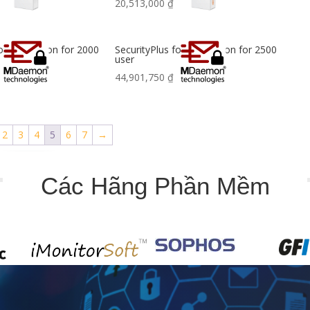
20,513,000
₫
 for MDaemon for 2000
SecurityPlus for MDaemon for 2500
user
44,901,750
₫
2
3
4
5
6
7
→
Các Hãng Phần Mềm