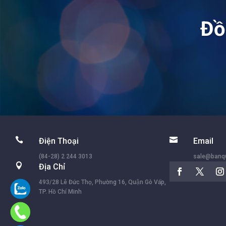
Đồ


Điện Thoại
Email
(84-28) 2 244 3013
sale@ban

Địa Chỉ
493/28 Lê Đức Thọ, Phường 16, Quận Gò Vấp,
TP. Hồ Chí Minh