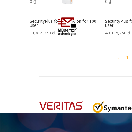
0
₫
0
₫
SecurityPlus for MDaemon for 100
SecurityPlus
user
user
11,816,250
₫
40,175,250
₫
←
1