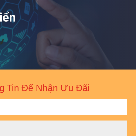
iển
g Tin Để Nhận Ưu Đãi