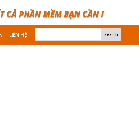
T CẢ PHẦN MỀM BẠN CẦN !
N
LIÊN HỆ