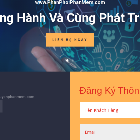
www.PhanPhoiPhanMem.com
ng Hành Và Cùng Phát Tr
LIÊN HỆ NGAY
Đăng Ký Thôn
quyenphanmem.com