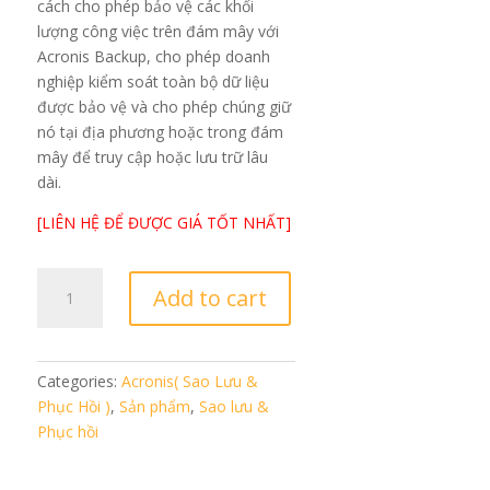
cách cho phép bảo vệ các khối
lượng công việc trên đám mây với
Acronis Backup, cho phép doanh
nghiệp kiểm soát toàn bộ dữ liệu
được bảo vệ và cho phép chúng giữ
nó tại địa phương hoặc trong đám
mây để truy cập hoặc lưu trữ lâu
dài.
[LIÊN HỆ ĐỂ ĐƯỢC GIÁ TỐT NHẤT]
Acronis
Add to cart
Backup
-
Office
365
Categories:
Acronis( Sao Lưu &
(5
Phục Hồi )
,
Sản phẩm
,
Sao lưu &
seats
Phục hồi
-1
year)