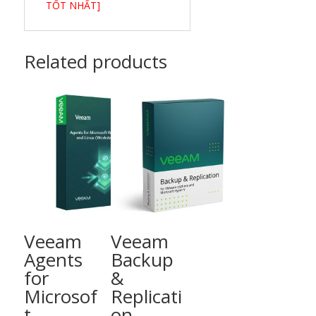
TỐT NHẤT]
Related products
Veeam
Veeam
Agents
Backup
for
&
Microsof
Replicati
t
on