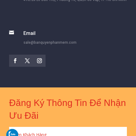

Email
sale@banquyenphanmem.com
Đăng Ký Thông Tin Để Nhận
Ưu Đãi