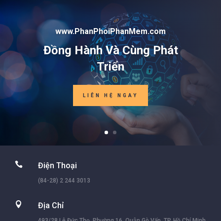
www.PhanPhoiPhanMem.com
Đồng Hành Và Cùng Phát
Triển
LIÊN HỆ NGAY

Điện Thoại
(84-28) 2 244 3013

Địa Chỉ
493/28 Lê Đức Thọ, Phường 16, Quận Gò Vấp, TP. Hồ Chí Minh